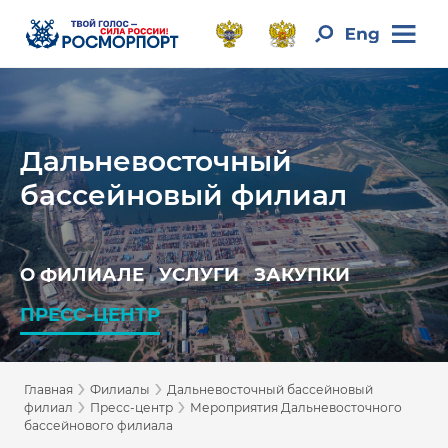
Дальневосточный
бассейновый филиал
О ФИЛИАЛЕ
УСЛУГИ
ЗАКУПКИ
ПРЕСС-ЦЕНТР
›
›
Главная
Филиалы
Дальневосточный бассейновый
›
›
филиал
Пресс-центр
Мероприятия Дальневосточного
бассейнового филиала