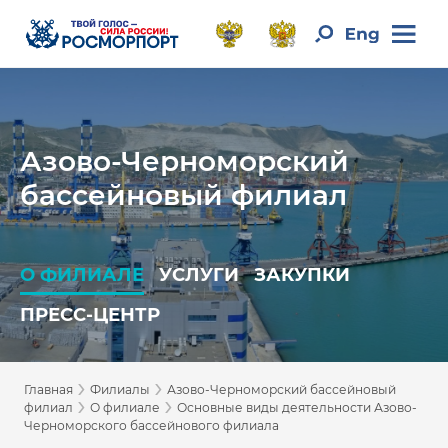
Азово-Черноморский
бассейновый филиал
О ФИЛИАЛЕ
УСЛУГИ
ЗАКУПКИ
ПРЕСС-ЦЕНТР
›
›
Главная
Филиалы
Азово-Черноморский бассейновый
›
›
филиал
О филиале
Основные виды деятельности Азово-
Черноморского бассейнового филиала